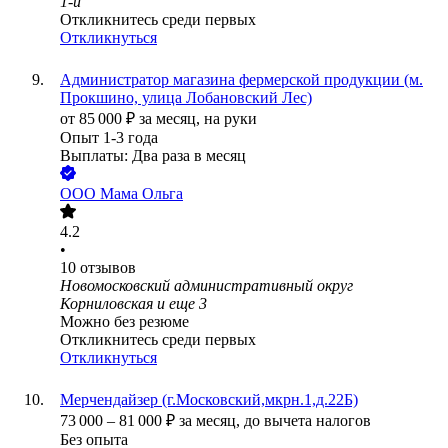
1-й
Откликнитесь среди первых
Откликнуться
Администратор магазина фермерской продукции (м.
Прокшино, улица Лобановский Лес)
от
85 000
₽
за месяц,
на руки
Опыт 1-3 года
Выплаты: Два раза в месяц
ООО
Мама Ольга
4.2
•
10
отзывов
Новомосковский административный округ
Корниловская
и еще
3
Можно без резюме
Откликнитесь среди первых
Откликнуться
Мерчендайзер (г.Московский,мкрн.1,д.22Б)
73 000
–
81 000
₽
за месяц,
до вычета налогов
Без опыта