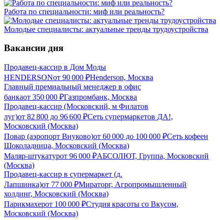
Работа по специальности: миф или реальность?
Молодые специалисты: актуальные тренды трудоустройства
Вакансии дня
Продавец-кассир в Дом Моды
HENDERSON
от
90 000
₽
Henderson, Москва
Главный премиальный менеджер в офис
банка
от
350 000
₽
Газпромбанк, Москва
Продавец-кассир (Московский, м Филатов
луг)
от
82 800
до
96 600
₽
Сеть супермаркетов ДА!,
Московский (Москва)
Повар (аэропорт Внуково)
от
60 000
до
100 000
₽
Сеть кофеен
Шоколадница, Московский (Москва)
Маляр-штукатур
от
96 000
₽
АБСОЛЮТ, Группа, Московский
(Москва)
Продавец-кассир в супермаркет (д.
Лапшинка)
от
77 000
₽
Мираторг, Агропромышленный
холдинг, Московский (Москва)
Парикмахер
от
100 000
₽
Студия красоты со Вкусом,
Московский (Москва)