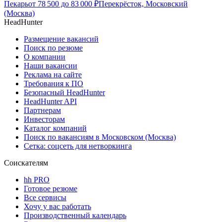
Пекарь
от
78 500
до
83 000
₽
Перекрёсток, Московский
(Москва)
HeadHunter
Размещение вакансий
Поиск по резюме
О компании
Наши вакансии
Реклама на сайте
Требования к ПО
Безопасный HeadHunter
HeadHunter API
Партнерам
Инвесторам
Каталог компаний
Поиск по вакансиям в Московском (Москва)
Сетка: соцсеть для нетворкинга
Соискателям
hh PRO
Готовое резюме
Все сервисы
Хочу у вас работать
Производственный календарь